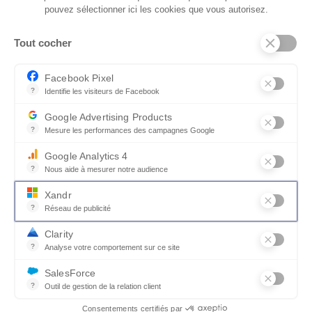
pouvez sélectionner ici les cookies que vous autorisez.
QUI SOMMES-NOUS
Tout cocher
SERVICES ET PARTENAIRES
CONSEILS
Facebook Pixel
?
Identifie les visiteurs de Facebook
CONTACT
Permet de suivre les actions du visiteur sur le site web, et de voir
Google Advertising Products
CGV & POLICY
?
Mesure les performances des campagnes Google
Ce service permet aux annonceurs d'acheter des annonces ou des 
Google Analytics 4
?
Nous aide à mesurer notre audience
Essentiel pour la gestion du site web, il permet de mesurer des indi
Xandr
?
Réseau de publicité
Xandr exploite une plateforme en ligne, Community, pour l'achat e
Clarity
?
Analyse votre comportement sur ce site
Un outil d'analyse du comportement des utilisateurs par le biais d
SalesForce
?
Outil de gestion de la relation client
© MOBILIER DE FRANCE 2026
Recueille des informations sur les visiteurs d'un site, analyse ce
Consentements certifiés par