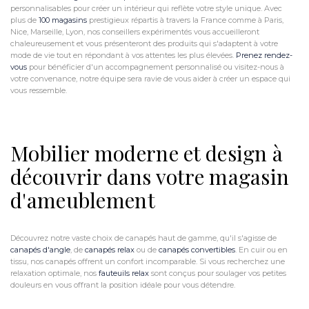
personnalisables pour créer un intérieur qui reflète votre style unique. Avec
plus de
100 magasins
prestigieux répartis à travers la France comme à Paris,
Nice, Marseille, Lyon, nos conseillers expérimentés vous accueilleront
chaleureusement et vous présenteront des produits qui s'adaptent à votre
mode de vie tout en répondant à vos attentes les plus élevées.
Prenez rendez-
vous
pour bénéficier d'un accompagnement personnalisé ou visitez-nous à
votre convenance, notre équipe sera ravie de vous aider à créer un espace qui
vous ressemble.
Mobilier moderne et design à
découvrir dans votre magasin
d'ameublement
Découvrez notre vaste choix de canapés haut de gamme, qu'il s'agisse de
canapés d'angle
, de
canapés relax
ou de
canapés convertibles
. En cuir ou en
tissu, nos canapés offrent un confort incomparable. Si vous recherchez une
relaxation optimale, nos
fauteuils relax
sont conçus pour soulager vos petites
douleurs en vous offrant la position idéale pour vous détendre.