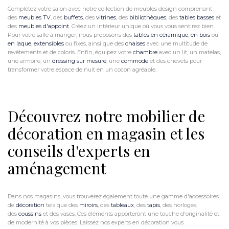
Complétez votre salon avec notre collection de meubles design comprenant
des
meubles TV
, des
buffets
, des
vitrines
, des
bibliothèques
, des
tables basses
et
des
meubles d'appoint
. Créez un intérieur unique où vous vous sentirez bien.
Pour votre salle à manger, nous proposons des
tables en céramique
,
en bois
ou
en laque
,
extensibles
ou fixes, ainsi que des
chaises
avec une multitude de
revêtements et de coloris. Enfin, équipez votre
chambre
avec un lit, un matelas,
une armoire, un
dressing sur mesure
, une
commode
et des chevets pour
transformer votre espace de nuit en un cocon agréable.
Découvrez notre mobilier de
décoration en magasin et les
conseils d'experts en
aménagement
Dans nos magasins, vous trouverez également toute une gamme d'accessoires
de
décoration
tels que des
miroirs
, des
tableaux
, des
tapis
, des horloges,
des
coussins
et des vases. Ces éléments apporteront une touche d'originalité et
de modernité à vos pièces. Laissez nos experts en décoration vous