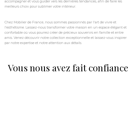
accompagner et vous guider vers les dernières tendances, afin de faire les
meilleurs choix pour sublimer votre intérieur.
Chez Mobilier de France, nous sommes passionnés par l'art de vivre et
l'esthétisme. Laissez-nous transformer votre maison en un espace élégant et
confortable où vous pourrez créer de précieux souvenirs en famille et entre
amis. Venez découvrir notre collection exceptionnelle et laissez-vous inspirer
par notre expertise et notre attention aux détails.
Vous nous avez fait confiance