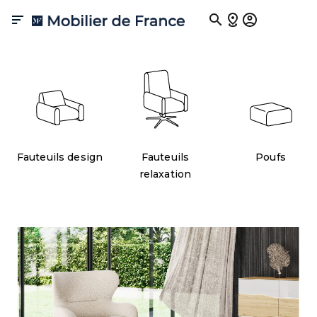
Fauteuil

Elément de design incontournable, le fauteuil apporte une valeur
ajoutée inestimable à votre espace. Chez Mobilier de France, nous
mettons l'accent sur le confort et le style, afin de proposer des
produits haut de gamme qui s'alignent parfaitement avec les
tendances contemporaines. Découvrez une variété de modèles,
qu'ils soient classiques ou relaxants, et offrez-vous des moments de
bien-être tout en soulageant vos maux.
Fauteuils design
Fauteuils
Poufs
relaxation