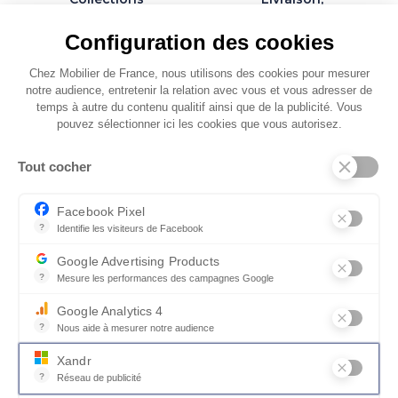
exclusives et
installation et
personnalisables
montage par des
Configuration des cookies
spécialistes
Chez Mobilier de France, nous utilisons des cookies pour mesurer
notre audience, entretenir la relation avec vous et vous adresser de
temps à autre du contenu qualitif ainsi que de la publicité. Vous
pouvez sélectionner ici les cookies que vous autorisez.
QUI SOMMES-NOUS
Tout cocher
SERVICES ET PARTENAIRES
CONSEILS
Facebook Pixel
?
Identifie les visiteurs de Facebook
CONTACT
Permet de suivre les actions du visiteur sur le site web, et de voir
Google Advertising Products
CGV & POLICY
?
Mesure les performances des campagnes Google
Ce service permet aux annonceurs d'acheter des annonces ou des 
Google Analytics 4
?
Nous aide à mesurer notre audience
Essentiel pour la gestion du site web, il permet de mesurer des indi
Xandr
?
Réseau de publicité
Xandr exploite une plateforme en ligne, Community, pour l'achat e