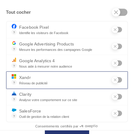
Tout cocher
Facebook Pixel
?
Identifie les visiteurs de Facebook
Permet de suivre les actions du visiteur sur le site web, et de voir
Google Advertising Products
?
Mesure les performances des campagnes Google
Ce service permet aux annonceurs d'acheter des annonces ou des 
Google Analytics 4
?
Nous aide à mesurer notre audience
Essentiel pour la gestion du site web, il permet de mesurer des indi
Xandr
?
Réseau de publicité
Xandr exploite une plateforme en ligne, Community, pour l'achat e
Clarity
?
Analyse votre comportement sur ce site
Un outil d'analyse du comportement des utilisateurs par le biais d
SalesForce
?
Outil de gestion de la relation client
Recueille des informations sur les visiteurs d'un site, analyse ce
Une collection qui fait de l'effet
Consentements certifiés par