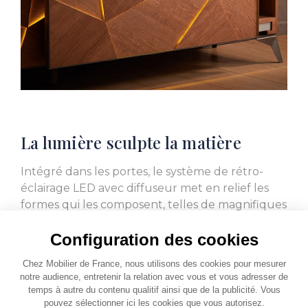
La lumière sculpte la matière
Intégré dans les portes, le système de rétro-
éclairage LED avec diffuseur met en relief les
formes qui les composent, telles de magnifiques
écailles.
Configuration des cookies
En réglant son intensité, vous obtiendrez un
Chez Mobilier de France, nous utilisons des cookies pour mesurer
effet subtil ou prononcé. Les étagères des
notre audience, entretenir la relation avec vous et vous adresser de
vitrines sont également éclairées.
temps à autre du contenu qualitif ainsi que de la publicité. Vous
pouvez sélectionner ici les cookies que vous autorisez.