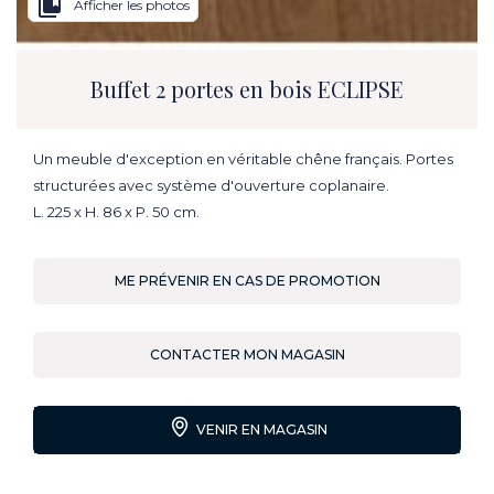
collections_bookmark
Afficher les photos
Buffet 2 portes en bois ECLIPSE
Un meuble d'exception en véritable chêne français. Portes
structurées avec système d'ouverture coplanaire.
L. 225 x H. 86 x P. 50 cm.
ME PRÉVENIR EN CAS DE PROMOTION
CONTACTER MON MAGASIN
VENIR EN MAGASIN