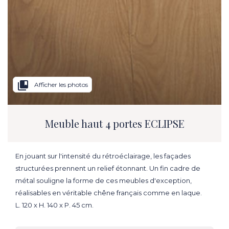
collections_bookmark
Afficher les photos
Meuble haut 4 portes ECLIPSE
En jouant sur l'intensité du rétroéclairage, les façades
structurées prennent un relief étonnant. Un fin cadre de
métal souligne la forme de ces meubles d'exception,
réalisables en véritable chêne français comme en laque.
L. 120 x H. 140 x P. 45 cm.