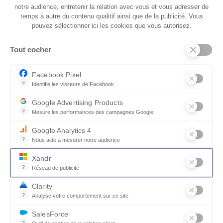
notre audience, entretenir la relation avec vous et vous adresser de
temps à autre du contenu qualitif ainsi que de la publicité. Vous
pouvez sélectionner ici les cookies que vous autorisez.
Tout cocher
Facebook Pixel
?
Identifie les visiteurs de Facebook
Permet de suivre les actions du visiteur sur le site web, et de voir
Google Advertising Products
?
Mesure les performances des campagnes Google
KANE
Ce service permet aux annonceurs d'acheter des annonces ou des 
Fauteuil pivotant KANE
Google Analytics 4
Multiples coloris disponibles
?
Nous aide à mesurer notre audience
Essentiel pour la gestion du site web, il permet de mesurer des indi
Xandr
?
Réseau de publicité
Xandr exploite une plateforme en ligne, Community, pour l'achat e
Clarity
Autres modèles de Vitrines et
?
Analyse votre comportement sur ce site
Un outil d'analyse du comportement des utilisateurs par le biais d
meubles haut
SalesForce
?