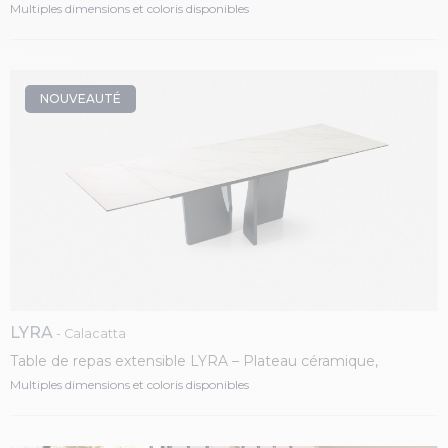
piétement fer laqué
Multiples dimensions et coloris disponibles
NOUVEAUTÉ
LYRA
- Calacatta
Table de repas extensible LYRA – Plateau céramique,
piétement fer laqué
Multiples dimensions et coloris disponibles