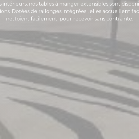
 intérieurs, nos tables à manger extensibles sont disponi
ons. Dotées de rallonges intégrées , elles accueillent fa
nettoient facilement, pour recevoir sans contrainte.