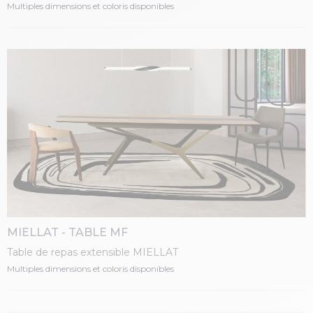
tonneau, piétement fer laqué
Multiples dimensions et coloris disponibles
MIELLAT - TABLE MF
Table de repas extensible MIELLAT
Multiples dimensions et coloris disponibles