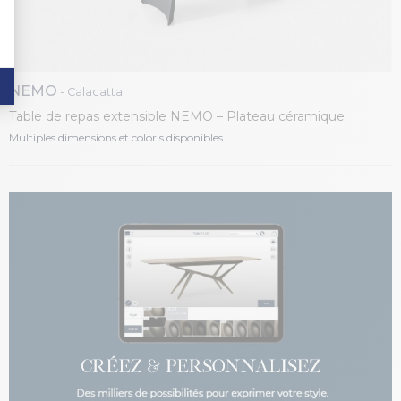
NEMO
- Calacatta
Table de repas extensible NEMO – Plateau céramique
tonneau, piétement fer laqué
Multiples dimensions et coloris disponibles