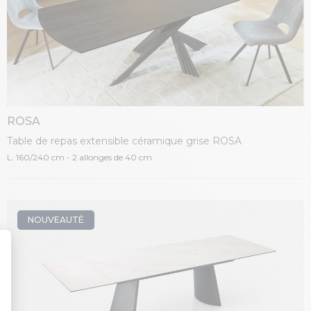
ROSA
Table de repas extensible céramique grise ROSA
L. 160/240 cm - 2 allonges de 40 cm
NOUVEAUTÉ
t : Personnalisez vos Options