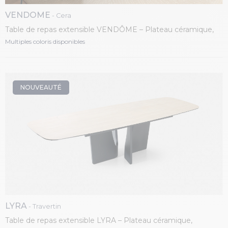
VENDOME
- Cera
Table de repas extensible VENDÔME – Plateau céramique,
piétement étoile fer laqué
Multiples coloris disponibles
NOUVEAUTÉ
LYRA
- Travertin
Table de repas extensible LYRA – Plateau céramique,