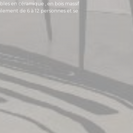
bles en céramique , en bois massif
cilement de 6 à 12 personnes et se