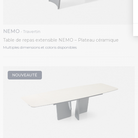
NEMO
- Travertin
Table de repas extensible NEMO – Plateau céramique
tonneau, piétement fer laqué
Multiples dimensions et coloris disponibles
NOUVEAUTÉ