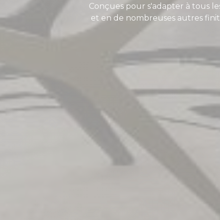
Conçues pour s'adapter à tous les
et en de nombreuses autres finiti