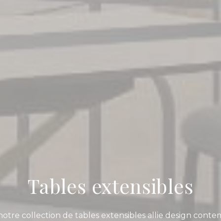
Tables extensibles
otre collection de tables extensibles allie design contem