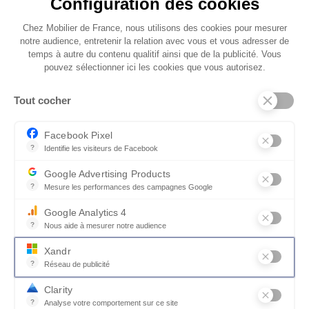
Configuration des cookies
Le plateau de la table VOGE se distingue par
Chez Mobilier de France, nous utilisons des cookies pour mesurer
son rythme graphique, mêlant céramique
notre audience, entretenir la relation avec vous et vous adresser de
veinée et insert central en finition boisée. Cette
temps à autre du contenu qualitif ainsi que de la publicité. Vous
pouvez sélectionner ici les cookies que vous autorisez.
composition apporte du relief et donne du
caractère à la table, sans alourdir l’ensemble. Un
Tout cocher
équilibre visuel qui capte naturellement
l’attention dans votre salle à manger.
Facebook Pixel
?
Identifie les visiteurs de Facebook
Permet de suivre les actions du visiteur sur le site web, et de voir
Google Advertising Products
?
Mesure les performances des campagnes Google
Ce service permet aux annonceurs d'acheter des annonces ou des 
Google Analytics 4
?
Nous aide à mesurer notre audience
Essentiel pour la gestion du site web, il permet de mesurer des indi
Xandr
?
Réseau de publicité
Xandr exploite une plateforme en ligne, Community, pour l'achat e
Clarity
?
Analyse votre comportement sur ce site