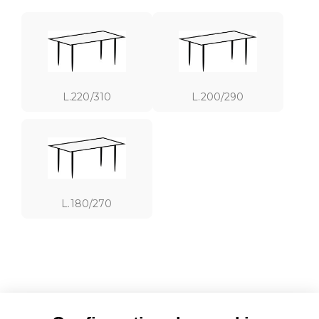
L.220/310
L.200/290
L.180/270
Un plateau qui attire le regard