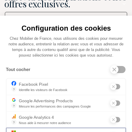
offres exclusives.
Configuration des cookies
J’accepte de recevoir les newsletters Mobilier de
France et pourrai me désinscrire à tout moment*.
Chez Mobilier de France, nous utilisons des cookies pour mesurer
notre audience, entretenir la relation avec vous et vous adresser de
temps à autre du contenu qualitif ainsi que de la publicité. Vous
pouvez sélectionner ici les cookies que vous autorisez.
* Vous pouvez retirer votre consentement à tout moment via un lien prévu à
Tout cocher
cet effet dans chaque message. Pour en savoir plus sur le traitement de vos
données personnelles et droits, consultez notre
politique de confidentialité
Facebook Pixel
?
Identifie les visiteurs de Facebook
Permet de suivre les actions du visiteur sur le site web, et de voir
Google Advertising Products
?
Mesure les performances des campagnes Google
Ce service permet aux annonceurs d'acheter des annonces ou des 
Des experts dans
Configuration 3D en
Google Analytics 4
plus de 100
réalité augmentée
?
Nous aide à mesurer notre audience
magasins en
Essentiel pour la gestion du site web, il permet de mesurer des indi
France