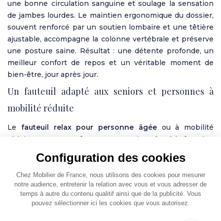
une bonne circulation sanguine et soulage la sensation
de jambes lourdes. Le maintien ergonomique du dossier,
souvent renforcé par un soutien lombaire et une têtière
ajustable, accompagne la colonne vertébrale et préserve
une posture saine. Résultat : une détente profonde, un
meilleur confort de repos et un véritable moment de
bien-être, jour après jour.
Un fauteuil adapté aux seniors et personnes à
mobilité réduite
Le
fauteuil relax pour personne âgée
ou à mobilité
réduite apporte confort et autonomie. Grâce à la fonction
releveur, le fauteuil accompagne en douceur le passage
Configuration des cookies
de la position assise à la position debout, limitant les
efforts et les risques de chute. Les commandes simples à
Chez Mobilier de France, nous utilisons des cookies pour mesurer
notre audience, entretenir la relation avec vous et vous adresser de
la télécommande, la têtière réglable et le soutien
temps à autre du contenu qualitif ainsi que de la publicité. Vous
lombaire offrent un usage rassurant et adapté aux
pouvez sélectionner ici les cookies que vous autorisez.
besoins des seniors. Confortable pour de longues