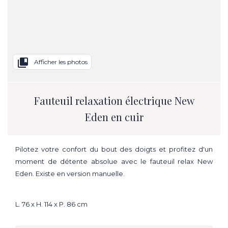
collections_bookmark
Afficher les photos
Fauteuil relaxation électrique New
Eden en cuir
Pilotez votre confort du bout des doigts et profitez d'un
moment de détente absolue avec le fauteuil relax New
Eden. Existe en version manuelle.
L. 76 x H. 114 x P. 86 cm