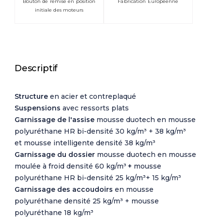
Bouton de remise en position
Fabrication Européenne
initiale des moteurs
Descriptif
Structure
en acier et contreplaqué
Suspensions
avec ressorts plats
Garnissage de l'assise
mousse duotech en mousse
polyuréthane
HR bi-densité 30 kg/m³ + 38 kg/m³
et
mousse intelligente densité 38 kg/m³
Garnissage du dossier
mousse duotech en mousse
moulée à froid densité 60 kg/m³
+
mousse
polyuréthane
HR bi-densité 25 kg/m³+ 15 kg/m³
Garnissage des accoudoirs
en mousse
polyuréthane densité 25 kg/m³ + mousse
polyuréthane 18 kg/m³