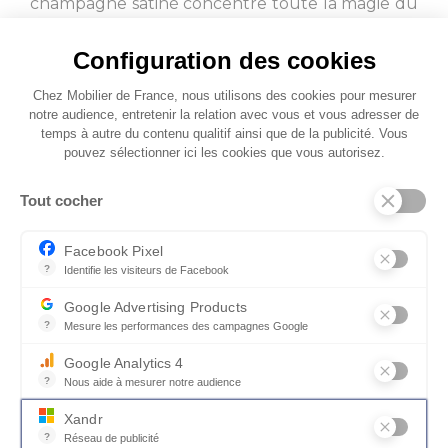
champagne satiné concentre toute la magie du
mécanisme électrique. D'une simple pression,
choisissez votre position idéale dossier incliné,
Configuration des cookies
repose-pieds relevé, ou totalement allongé sans
Chez Mobilier de France, nous utilisons des cookies pour mesurer
aucun effort. Un détail sobre et raffiné qui
notre audience, entretenir la relation avec vous et vous adresser de
incarne parfaitement la promesse du NEW
temps à autre du contenu qualitif ainsi que de la publicité. Vous
EDEN : un confort absolu, sans compromis.
pouvez sélectionner ici les cookies que vous autorisez.
Tout cocher
Facebook Pixel
?
Identifie les visiteurs de Facebook
Permet de suivre les actions du visiteur sur le site web, et de voir
Google Advertising Products
?
Mesure les performances des campagnes Google
Ce service permet aux annonceurs d'acheter des annonces ou des 
Google Analytics 4
?
Nous aide à mesurer notre audience
Essentiel pour la gestion du site web, il permet de mesurer des indi
Xandr
?
Réseau de publicité