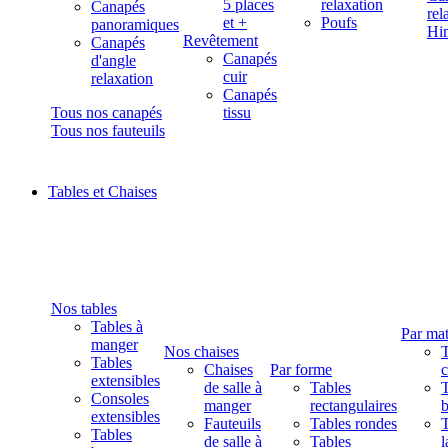
5 places
relaxation
Canapés
rel
et +
Poufs
panoramiques
Hi
Revêtement
Canapés
Canapés
d'angle
cuir
relaxation
Canapés
Tous nos canapés
tissu
Tous nos fauteuils
Tables et Chaises
Nos tables
Tables à
Par mat
manger
Nos chaises
T
Tables
Chaises
Par forme
extensibles
de salle à
Tables
T
Consoles
manger
rectangulaires
b
extensibles
Fauteuils
Tables rondes
T
Tables
de salle à
Tables
l