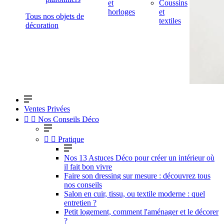
et
Coussins
horloges
et
Tous nos objets de
textiles
décoration
Ventes Privées


Nos Conseils Déco


Pratique
Nos 13 Astuces Déco pour créer un intérieur où
il fait bon vivre
Faire son dressing sur mesure : découvrez tous
nos conseils
Salon en cuir, tissu, ou textile moderne : quel
entretien ?
Petit logement, comment l'aménager et le décorer
?