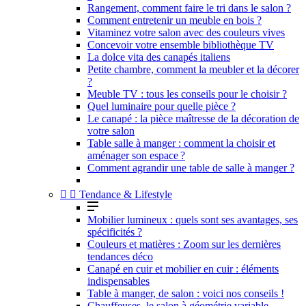
Rangement, comment faire le tri dans le salon ?
Comment entretenir un meuble en bois ?
Vitaminez votre salon avec des couleurs vives
Concevoir votre ensemble bibliothèque TV
La dolce vita des canapés italiens
Petite chambre, comment la meubler et la décorer
?
Meuble TV : tous les conseils pour le choisir ?
Quel luminaire pour quelle pièce ?
Le canapé : la pièce maîtresse de la décoration de
votre salon
Table salle à manger : comment la choisir et
aménager son espace ?
Comment agrandir une table de salle à manger ?


Tendance & Lifestyle
Mobilier lumineux : quels sont ses avantages, ses
spécificités ?
Couleurs et matières : Zoom sur les dernières
tendances déco
Canapé en cuir et mobilier en cuir : éléments
indispensables
Table à manger, de salon : voici nos conseils !
Chauffeuses, le salon à géométrie variable