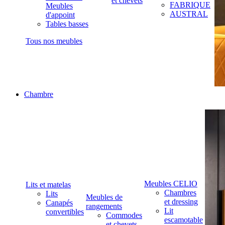
et chevets
FABRIQUE
Meubles
AUSTRAL
d'appoint
Tables basses
Tous nos meubles
Chambre
Meubles CELIO
Lits et matelas
Chambres
Lits
Meubles de
et dressing
Canapés
rangements
Lit
convertibles
Commodes
escamotable
et chevets