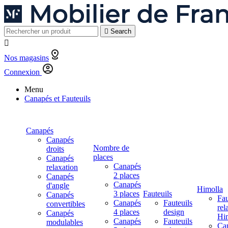

Search

Nos magasins
Connexion
Menu
Canapés et Fauteuils
Canapés
Canapés
Nombre de
droits
places
Canapés
Canapés
relaxation
2 places
Canapés
Canapés
d'angle
Himolla
3 places
Fauteuils
Canapés
Fau
Canapés
Fauteuils
convertibles
rel
4 places
design
Canapés
Hi
Canapés
Fauteuils
modulables
Ca