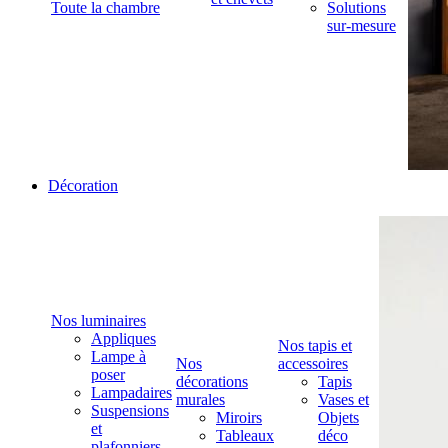
Toute la chambre
Solutions
sur-mesure
Décoration
Nos luminaires
Appliques
Nos tapis et
Lampe à
Nos
accessoires
poser
décorations
Tapis
Lampadaires
murales
Vases et
Suspensions
Miroirs
Objets
et
Tableaux
déco
plafonniers