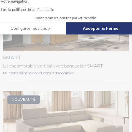
votre navigation.
Lire la politique de confidentialité
Consentements certifiés par
Configurer mes choix
Accepter & Fermer
SMART
Lit escamotable vertical avec banquette SMART
Multiples dimensions et coloris disponibles
NOUVEAUTÉ