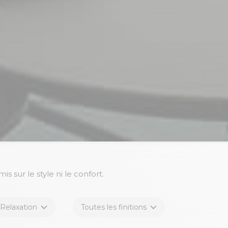
sur le style ni le confort.
Relaxation
Toutes les finitions