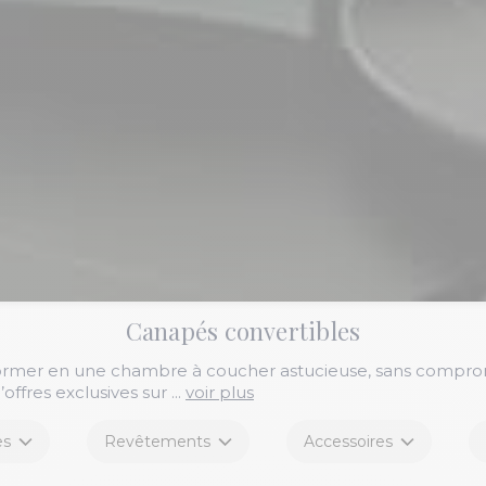
Canapés convertibles
rmer en une chambre à coucher astucieuse, sans compromis 
’offres exclusives sur
...
voir plus
es
Revêtements
Accessoires