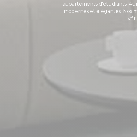
appartements d'étudiants. Aujo
modernes et élégantes. Nos mo
vér