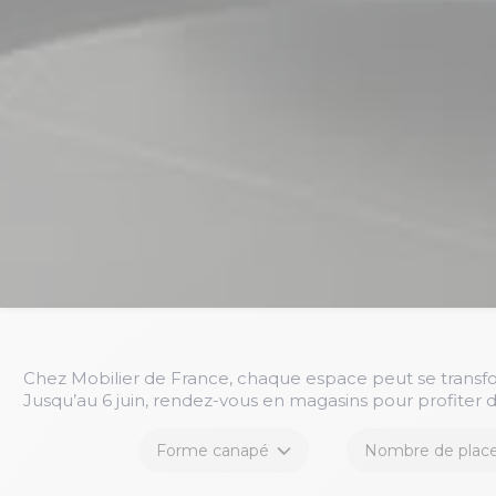
Chez Mobilier de France, chaque espace peut se transfo
Jusqu’au 6 juin, rendez-vous en magasins pour profiter d
Forme canapé
Nombre de plac