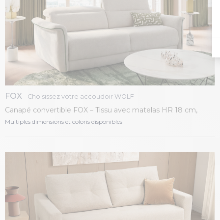
FOX
- Choisissez votre accoudoir WOLF
Canapé convertible FOX – Tissu avec matelas HR 18 cm,
couchage de 70 à 160 cm
Multiples dimensions et coloris disponibles