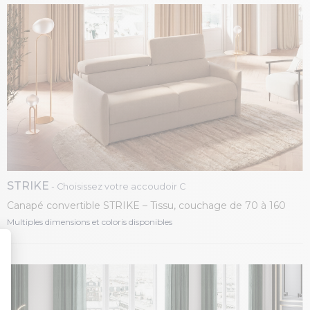
STRIKE
- Choisissez votre accoudoir C
Canapé convertible STRIKE – Tissu, couchage de 70 à 160
cm
Multiples dimensions et coloris disponibles
t : Personnalisez vos Options