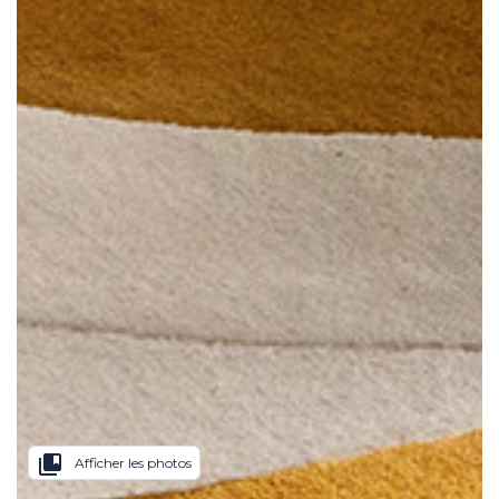
collections_bookmark
Afficher les photos