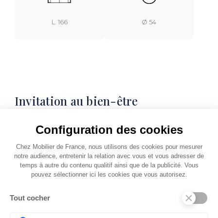
L. 166
Ø 54
Invitation au bien-être
Ce convertible cosy séduit d’emblée par la
Configuration des cookies
douceur de ses courbes et le moelleux de son
assise capitonnée, généreusement garnie de
Chez Mobilier de France, nous utilisons des cookies pour mesurer
mousse bi-densité. Dotés de repose-têtes
notre audience, entretenir la relation avec vous et vous adresser de
temps à autre du contenu qualitif ainsi que de la publicité. Vous
ajustables, ses dossiers vous offrent un soutien
pouvez sélectionner ici les cookies que vous autorisez.
personnalisé, tandis que pour étendre vos
jambes, un pouf arrondi vient parfaire
Tout cocher
l’ensemble avec une touche d’originalité.