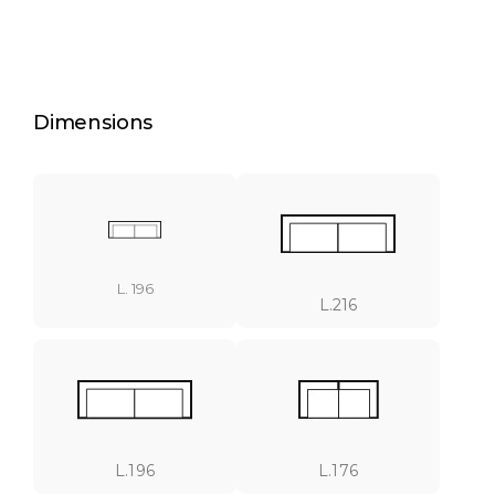
Dimensions
L. 196
L.216
L.196
L.176