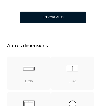
EN VOIR PLUS
L.166
Ø 54 CM
Autres dimensions
L. 216
L. 176