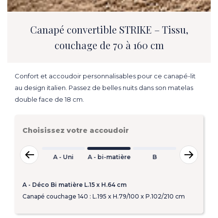
Canapé convertible STRIKE – Tissu,
couchage de 70 à 160 cm
Confort et accoudoir personnalisables pour ce canapé-lit
au design italien. Passez de belles nuits dans son matelas
double face de 18 cm.
Choisissez votre accoudoir
A
A
B
A - Uni
A - bi-matière
B
C
-
-
Uni
Bi
matière
A - Déco Bi matière L.15 x H.64 cm
Canapé couchage 140 : L.195 x H.79/100 x P.102/210 cm