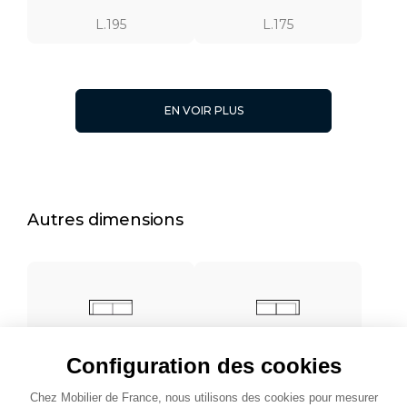
L.195
L.175
EN VOIR PLUS
L.125
Autres dimensions
L. 200
L. 200
Configuration des cookies
Chez Mobilier de France, nous utilisons des cookies pour mesurer