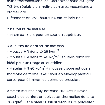
d'une thermocouche de
Dacron
®
densité 350 g/m
Têtière réglable en inclinaison
avec mécanisme à
crémaillère
Piétement
en PVC hauteur 6 cm, coloris noir.
2 hauteurs de matelas :
- 14 cm ou 18 cm pour un soutien supérieur.
3 qualités de confort de matelas :
3
- Mousse HR densité 28 kg/m
3
- Mousse HR densité 40 kg/m
: soutien renforcé,
idéal pour un usage au quotidien.
3
- Matelas HR 40 kg/m
+ mousse viscoélastique à
mémoire de forme D.40 : soutien enveloppant du
corps pour éliminer les points de pression.
Ame en mousse polyuréthane HR. Accueil avec
couche de confort en polyester thermoliée densité
2
200 g/m
.
Face hiver
: tissu stretch 100% polyester