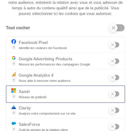
notre audience, entretenir la relation avec vous et vous adresser de
temps à autre du contenu qualitif ainsi que de la publicité. Vous
pouvez sélectionner ici les cookies que vous autorisez.
Tout cocher
L. 180
L. 180
Facebook Pixel
?
Identifie les visiteurs de Facebook
Permet de suivre les actions du visiteur sur le site web, et de voir
Google Advertising Products
EN VOIR PLUS
?
Mesure les performances des campagnes Google
Ce service permet aux annonceurs d'acheter des annonces ou des 
L. 160
L. 160
Google Analytics 4
?
Nous aide à mesurer notre audience
Essentiel pour la gestion du site web, il permet de mesurer des indi
Xandr
?
Réseau de publicité
Xandr exploite une plateforme en ligne, Community, pour l'achat e
Clarity
Un convertible à votre style
?
Analyse votre comportement sur ce site
L. 99
L. 99
Un outil d'analyse du comportement des utilisateurs par le biais d
SalesForce
Avec ses 6 accoudoirs au choix, de 8 à 27 cm de
?
Outil de gestion de la relation client