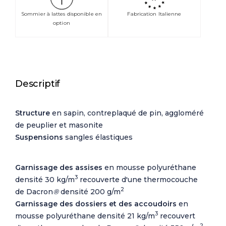
Sommier à lattes disponible en
Fabrication Italienne
option
Descriptif
Structure
en sapin, contreplaqué de pin, aggloméré
de peuplier et masonite
Suspensions
sangles élastiques
Garnissage des assises
en mousse polyuréthane
3
densité 30 kg/m
recouverte d'une thermocouche
2
de
Dacron
®
densité 200 g/m
Garnissage des d
ossiers et des accoudoirs
en
3
mousse polyuréthane densité 21 kg/m
recouvert
2