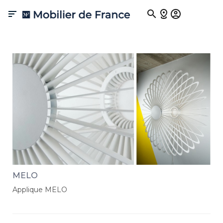
Appliques

Les appliques de Mobilier de France illuminent vos murs avec
élégance et style. Découvrez notre sélection exquise, où chaque
pièce incarne l'alliance parfaite entre design contemporain et
qualité artisanale. Transformez votre espace avec ces appliques
raffinées, qui ajoutent une touche de sophistication et de luminosité
à votre décoration.
MELO
Applique MELO