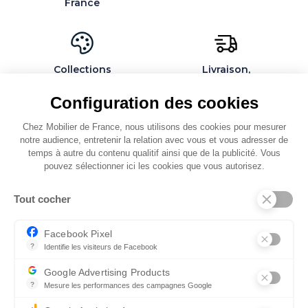
France
Collections
Livraison,
exclusives et
installation et
personnalisables
montage par des
Configuration des cookies
spécialistes
Chez Mobilier de France, nous utilisons des cookies pour mesurer
notre audience, entretenir la relation avec vous et vous adresser de
temps à autre du contenu qualitif ainsi que de la publicité. Vous
pouvez sélectionner ici les cookies que vous autorisez.
QUI SOMMES-NOUS
Tout cocher
SERVICES ET PARTENAIRES
CONSEILS
Facebook Pixel
?
Identifie les visiteurs de Facebook
CONTACT
Permet de suivre les actions du visiteur sur le site web, et de voir
Google Advertising Products
CGV & POLICY
?
Mesure les performances des campagnes Google
Ce service permet aux annonceurs d'acheter des annonces ou des 