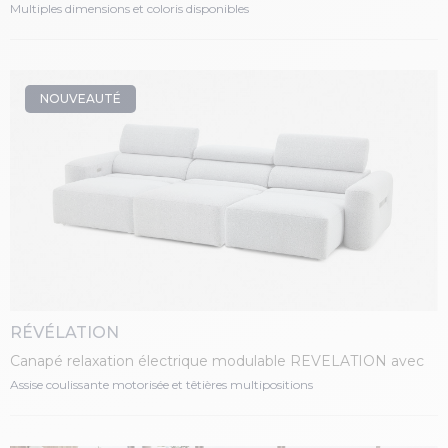
Multiples dimensions et coloris disponibles
NOUVEAUTÉ
RÉVÉLATION
Canapé relaxation électrique modulable REVELATION avec
assise coulissante
Assise coulissante motorisée et têtières multipositions