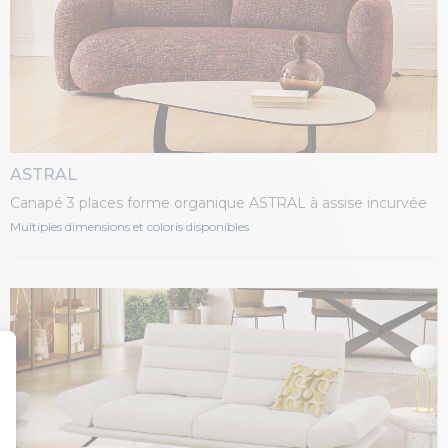
ASTRAL
Canapé 3 places forme organique ASTRAL à assise incurvée
Multiples dimensions et coloris disponibles
t : Personnalisez vos Options