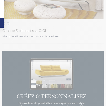
GIGI
Canapé 3 places tissu GIGI
Multiples dimensions et coloris disponibles