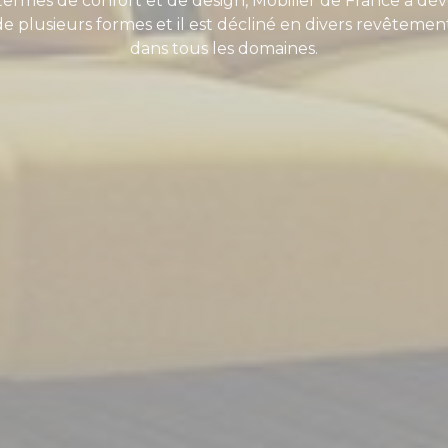
termes de confort et de design, Mobilier de France a dé
e plusieurs formes et il est décliné en divers revêteme
dans tous les domaines.