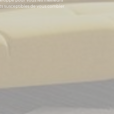
veloppé pour vous les meilleurs
nts susceptibles de vous combler