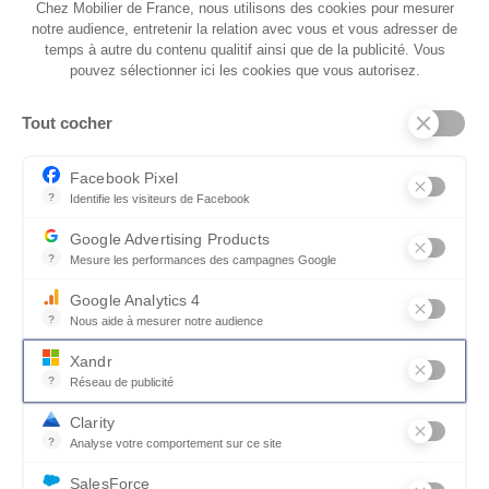
Chez Mobilier de France, nous utilisons des cookies pour mesurer
notre audience, entretenir la relation avec vous et vous adresser de
temps à autre du contenu qualitif ainsi que de la publicité. Vous
pouvez sélectionner ici les cookies que vous autorisez.
L. 92
L. 82
Tout cocher
Facebook Pixel
?
Identifie les visiteurs de Facebook
Permet de suivre les actions du visiteur sur le site web, et de voir
Google Advertising Products
?
Mesure les performances des campagnes Google
L. 72
L. 118
Ce service permet aux annonceurs d'acheter des annonces ou des 
Google Analytics 4
Comme dans un grand lit
?
Nous aide à mesurer notre audience
Essentiel pour la gestion du site web, il permet de mesurer des indi
Xandr
Avec 2 assises coulissantes, votre canapé se
?
Réseau de publicité
transforme un véritable lit d’appoint : idéal pour
Xandr exploite une plateforme en ligne, Community, pour l'achat e
Clarity
L. 118
L. 294
passer de confortables soirées cinéma ou
?
Analyse votre comportement sur ce site
recevoir vos invités de passage !
Un outil d'analyse du comportement des utilisateurs par le biais d
Personnalisable, le canapé se décline en 5
SalesForce