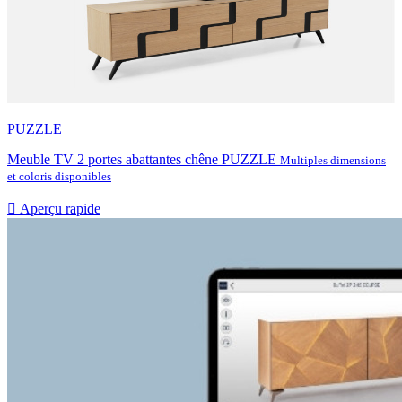
PUZZLE
Meuble TV 2 portes abattantes chêne PUZZLE
Multiples dimensions
et coloris disponibles

Aperçu rapide