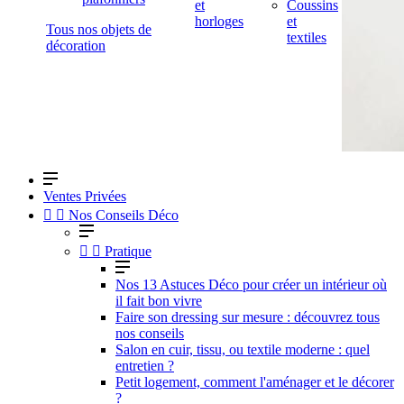
et
Coussins
horloges
et
Tous nos objets de
textiles
décoration
Ventes Privées


Nos Conseils Déco


Pratique
Nos 13 Astuces Déco pour créer un intérieur où
il fait bon vivre
Faire son dressing sur mesure : découvrez tous
nos conseils
Salon en cuir, tissu, ou textile moderne : quel
entretien ?
Petit logement, comment l'aménager et le décorer
?