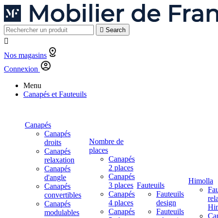

Search

Nos magasins
Connexion
Menu
Canapés et Fauteuils
Canapés
Canapés
Nombre de
droits
places
Canapés
Canapés
relaxation
2 places
Canapés
Canapés
d'angle
Himolla
3 places
Fauteuils
Canapés
Fau
Canapés
Fauteuils
convertibles
rel
4 places
design
Canapés
Hi
Canapés
Fauteuils
modulables
Ca