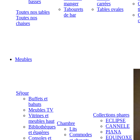
basses
manger
carrées
C
Tabourets
Tables ovales
t
Toutes nos tables
de bar
C
Toutes nos
c
chaises
Meubles
Séjour
Buffets et
bahuts
Meubles TV
Collections phares
Vitrines et
ECLIPSE
meubles haut
Chambre
CANNELE
Bibliothèques
Lits
PIANA
et étagères
Commodes
EQUINOXE
Consoles et