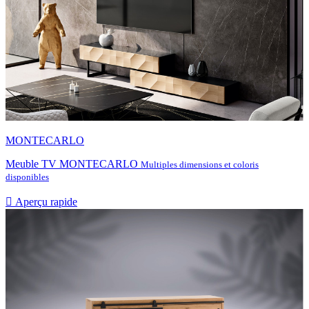
MONTECARLO
Meuble TV MONTECARLO
Multiples dimensions et coloris
disponibles

Aperçu rapide