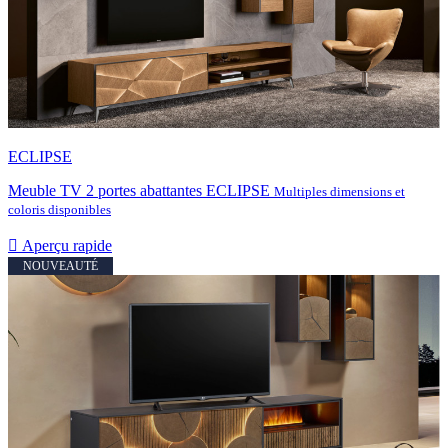
ECLIPSE
Meuble TV 2 portes abattantes ECLIPSE
Multiples dimensions et
coloris disponibles

Aperçu rapide
NOUVEAUTÉ