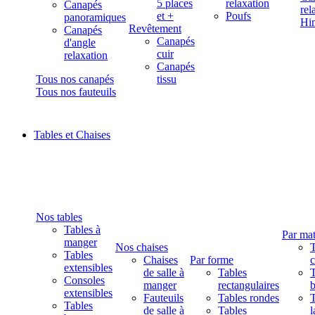
5 places
relaxation
Canapés
rel
et +
Poufs
panoramiques
Hi
Revêtement
Canapés
Canapés
d'angle
cuir
relaxation
Canapés
Tous nos canapés
tissu
Tous nos fauteuils
Tables et Chaises
Nos tables
Tables à
Par mat
manger
Nos chaises
T
Tables
Chaises
Par forme
extensibles
de salle à
Tables
T
Consoles
manger
rectangulaires
b
extensibles
Fauteuils
Tables rondes
T
Tables
de salle à
Tables
l