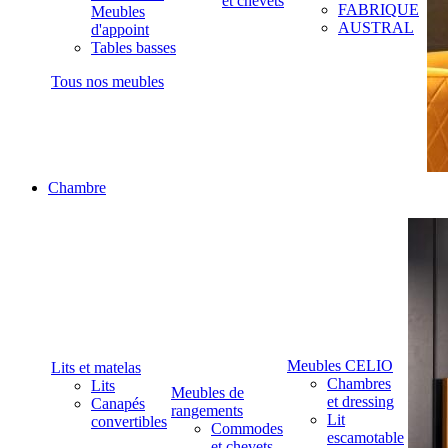
et chevets
FABRIQUE
Meubles
AUSTRAL
d'appoint
Tables basses
Tous nos meubles
Chambre
Meubles CELIO
Lits et matelas
Chambres
Lits
Meubles de
et dressing
Canapés
rangements
Lit
convertibles
Commodes
escamotable
et chevets