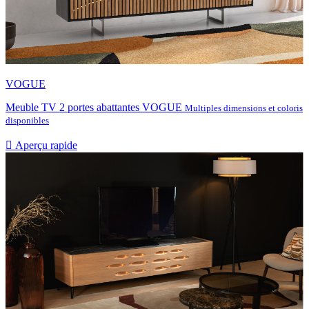
VOGUE
Meuble TV 2 portes abattantes VOGUE
Multiples dimensions et coloris
disponibles

Aperçu rapide