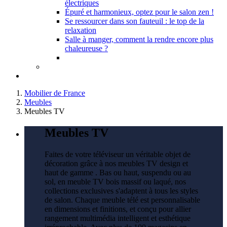
électriques
Épuré et harmonieux, optez pour le salon zen !
Se ressourcer dans son fauteuil : le top de la
relaxation
Salle à manger, comment la rendre encore plus
chaleureuse ?
Mobilier de France
Meubles
Meubles TV
Meubles TV
Faites de votre téléviseur un véritable objet de
décoration grâce à nos meubles TV design et
haut de gamme . Bas ou haut, suspendu ou au
sol, en meuble TV bois massif ou laqué, nos
collections exclusives s'adaptent à tous les styles
de salon. Chaque meuble télé est personnalisable
en dimensions et finitions, et conçu pour allier
rangement multimédia intelligent et esthétique