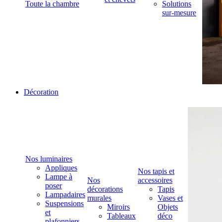
Toute la chambre
Solutions
sur-mesure
Décoration
Nos luminaires
Appliques
Nos tapis et
Lampe à
Nos
accessoires
poser
décorations
Tapis
Lampadaires
murales
Vases et
Suspensions
Miroirs
Objets
et
Tableaux
déco
plafonniers