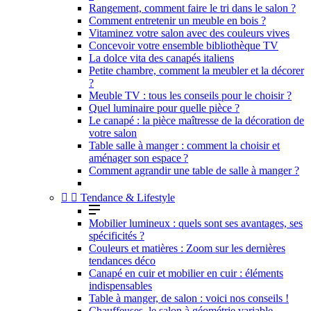
Rangement, comment faire le tri dans le salon ?
Comment entretenir un meuble en bois ?
Vitaminez votre salon avec des couleurs vives
Concevoir votre ensemble bibliothèque TV
La dolce vita des canapés italiens
Petite chambre, comment la meubler et la décorer
?
Meuble TV : tous les conseils pour le choisir ?
Quel luminaire pour quelle pièce ?
Le canapé : la pièce maîtresse de la décoration de
votre salon
Table salle à manger : comment la choisir et
aménager son espace ?
Comment agrandir une table de salle à manger ?


Tendance & Lifestyle
Mobilier lumineux : quels sont ses avantages, ses
spécificités ?
Couleurs et matières : Zoom sur les dernières
tendances déco
Canapé en cuir et mobilier en cuir : éléments
indispensables
Table à manger, de salon : voici nos conseils !
Chauffeuses, le salon à géométrie variable