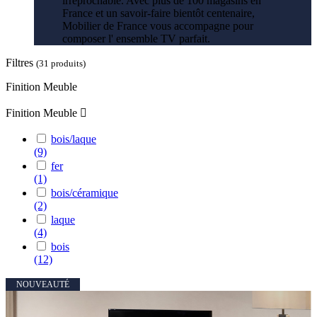
irréprochable. Avec plus de 100 magasins en
France et un savoir-faire bientôt centenaire,
Mobilier de France vous accompagne pour
composer l' ensemble TV parfait.
Filtres
(31 produits)
Finition Meuble
Finition Meuble

bois/laque
(9)
fer
(1)
bois/céramique
(2)
laque
(4)
bois
(12)
NOUVEAUTÉ