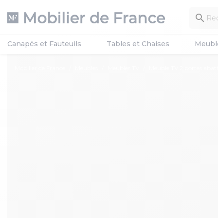

Canapés et Fauteuils
Tables et Chaises
Meubl
Mobilier de France
Meubles
Meubles TV
Meuble TV 2 portes aba