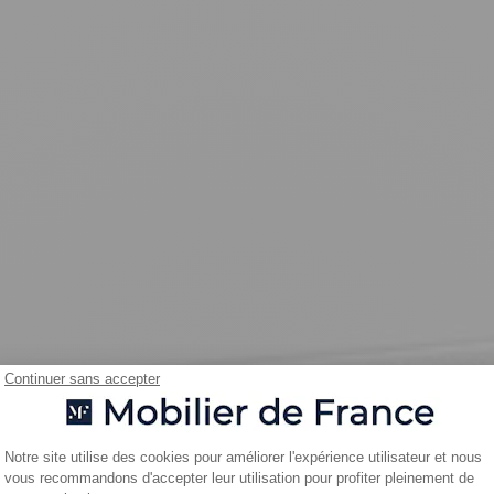
Continuer sans accepter
Plateforme de Gestion du Consentemen
Notre site utilise des cookies pour améliorer l'expérience utilisateur et nous
vous recommandons d'accepter leur utilisation pour profiter pleinement de
Axeptio consent