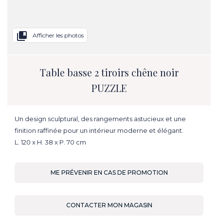
collections_bookmark
Afficher les photos
Table basse 2 tiroirs chêne noir
PUZZLE
Un design sculptural, des rangements astucieux et une
finition raffinée pour un intérieur moderne et élégant.
L. 120 x H. 38 x P. 70 cm
ME PRÉVENIR EN CAS DE PROMOTION
CONTACTER MON MAGASIN