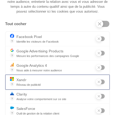
notre audience, entretenir la relation avec vous et vous adresser de
salon organisé
temps à autre du contenu qualitif ainsi que de la publicité. Vous
pouvez sélectionner ici les cookies que vous autorisez.
Dotée de 2 tiroirs spacieux, cette table basse
combine esthétique et praticité. Rangez
Tout cocher
facilement télécommandes, magazines ou
accessoires pour un salon toujours ordonné.
Facebook Pixel
Son plateau généreux permet d’exposer vos
?
Identifie les visiteurs de Facebook
Permet de suivre les actions du visiteur sur le site web, et de voir
objets déco ou de partager un moment
Google Advertising Products
convivial autour d’un café.
?
Mesure les performances des campagnes Google
Ce service permet aux annonceurs d'acheter des annonces ou des 
Conçue avec des matériaux de qualité, elle
Google Analytics 4
?
Nous aide à mesurer notre audience
garantit robustesse et longévité pour sublimer
Essentiel pour la gestion du site web, il permet de mesurer des indi
votre intérieur année après année.
Xandr
?
Réseau de publicité
Xandr exploite une plateforme en ligne, Community, pour l'achat e
Clarity
?
Analyse votre comportement sur ce site
Un outil d'analyse du comportement des utilisateurs par le biais d
SalesForce
?
Outil de gestion de la relation client