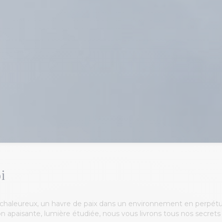
i
et chaleureux, un havre de paix dans un environnement en perpét
 apaisante, lumière étudiée, nous vous livrons tous nos secrets p