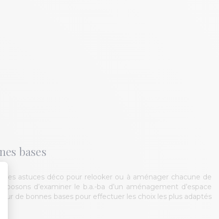
nnes bases
r des astuces déco pour relooker ou à aménager chacune de
proposons d’examiner le b.a.-ba d’un aménagement d’espace
rez sur de bonnes bases pour effectuer les choix les plus adaptés
t : Personnalisez vos Options