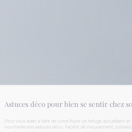
Astuces déco pour bien se sentir chez so
Pour vous aider à faire de votre foyer un refuge accueillant 
nos meilleures astuces déco. Facilité de mouvement, coloration