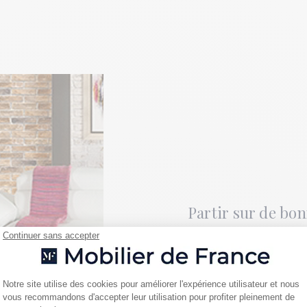
Partir sur de bo
Continuer sans accepter
Avant de vous prodigue
vos pièces, nous vous 
réussi. Ainsi, vous parti
Plateforme de Gestion du Consentemen
Notre site utilise des cookies pour améliorer l'expérience utilisateur et nous
à votre intérieur.
vous recommandons d'accepter leur utilisation pour profiter pleinement de
Axeptio consent