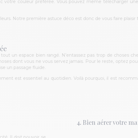
c votre couleur préférée. Vous pouvez même télécharger une ap
leurs. Notre première astuce déco est donc de vous faire plaisir
tée
tout un espace bien rangé. N’entassez pas trop de choses chez
hoses dont vous ne vous servez jamais. Pour le reste, optez po
ise un passage fluide.
ment est essentiel au quotidien. Voilà pourquoi, il est rec
4. Bien aérer votre m
cité. Il doit pouvoir se