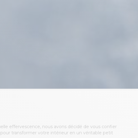
uelle effervescence, nous avons décidé de vous confier
our transformer votre intérieur en un véritable petit