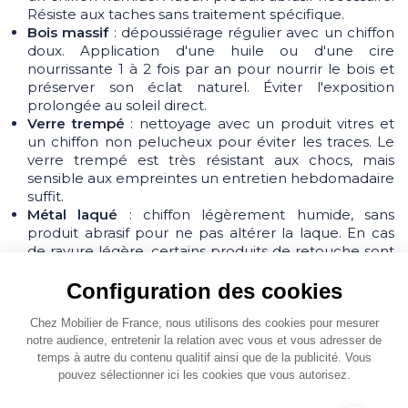
Résiste aux taches sans traitement spécifique.
Bois massif
: dépoussiérage régulier avec un chiffon
doux. Application d'une huile ou d'une cire
nourrissante 1 à 2 fois par an pour nourrir le bois et
préserver son éclat naturel. Éviter l'exposition
prolongée au soleil direct.
Verre trempé
: nettoyage avec un produit vitres et
un chiffon non pelucheux pour éviter les traces. Le
verre trempé est très résistant aux chocs, mais
sensible aux empreintes un entretien hebdomadaire
suffit.
Métal laqué
: chiffon légèrement humide, sans
produit abrasif pour ne pas altérer la laque. En cas
de rayure légère, certains produits de retouche sont
disponibles selon la finition.
Configuration des cookies
La qualité de fabrication de nos tables basses :
Chez Mobilier de France, nous utilisons des cookies pour mesurer
assemblages soignés, matériaux sélectionnés garantit
notre audience, entretenir la relation avec vous et vous adresser de
une
longue durée de vie
, bien au-delà des standards de
temps à autre du contenu qualitif ainsi que de la publicité. Vous
la grande distribution. Un argument de fond pour justifier
pouvez sélectionner ici les cookies que vous autorisez.
un investissement réfléchi.