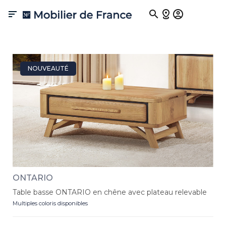
Tables basses

Habiller votre salon avec style grâce à nos tables basses design ,
pièces maîtresses d'un salon contemporain réussi. Déclinées en
céramique, bois, verre ou acier , en formes rondes, rectangulaires,
ovales ou carrées , nos modèles s'adaptent à tous les intérieurs.
Découvrez aussi nos tables basses avec rangement : coffre, double
plateau, plateau relevable ainsi que nos bouts de canapé , pour un
NOUVEAUTÉ
salon aussi beau que fonctionnel.
ONTARIO
Table basse ONTARIO en chêne avec plateau relevable
Multiples coloris disponibles