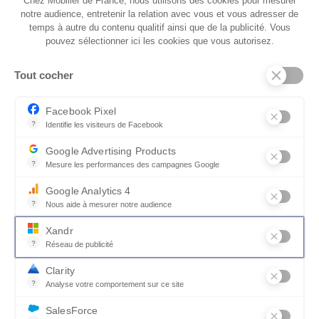
Chez Mobilier de France, nous utilisons des cookies pour mesurer
notre audience, entretenir la relation avec vous et vous adresser de
temps à autre du contenu qualitif ainsi que de la publicité. Vous
pouvez sélectionner ici les cookies que vous autorisez.
QUI SOMMES-NOUS
Tout cocher
SERVICES ET PARTENAIRES
CONSEILS
Facebook Pixel
?
Identifie les visiteurs de Facebook
CONTACT
Permet de suivre les actions du visiteur sur le site web, et de voir
Google Advertising Products
CGV & POLICY
?
Mesure les performances des campagnes Google
Ce service permet aux annonceurs d'acheter des annonces ou des 
Google Analytics 4
?
Nous aide à mesurer notre audience
Essentiel pour la gestion du site web, il permet de mesurer des indi
Xandr
?
Réseau de publicité
Xandr exploite une plateforme en ligne, Community, pour l'achat e
Clarity
?
Analyse votre comportement sur ce site
Un outil d'analyse du comportement des utilisateurs par le biais d
SalesForce