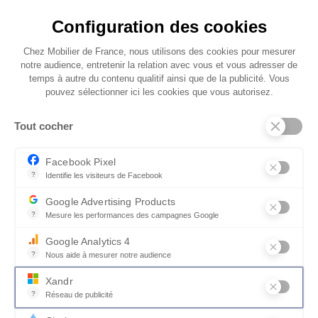
Configuration des cookies
Chez Mobilier de France, nous utilisons des cookies pour mesurer
notre audience, entretenir la relation avec vous et vous adresser de
temps à autre du contenu qualitif ainsi que de la publicité. Vous
pouvez sélectionner ici les cookies que vous autorisez.
Tout cocher
Facebook Pixel
?
Identifie les visiteurs de Facebook
Permet de suivre les actions du visiteur sur le site web, et de voir
Google Advertising Products
?
Mesure les performances des campagnes Google
Ce service permet aux annonceurs d'acheter des annonces ou des 
Google Analytics 4
?
Nous aide à mesurer notre audience
Essentiel pour la gestion du site web, il permet de mesurer des indi
Xandr
?
Réseau de publicité
Xandr exploite une plateforme en ligne, Community, pour l'achat e