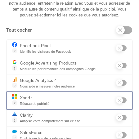
notre audience, entretenir la relation avec vous et vous adresser de
temps à autre du contenu qualitif ainsi que de la publicité. Vous
pouvez sélectionner ici les cookies que vous autorisez.
J’accepte de recevoir les newsletters Mobilier de
Tout cocher
France et pourrai me désinscrire à tout moment*.
Facebook Pixel
?
Identifie les visiteurs de Facebook
Permet de suivre les actions du visiteur sur le site web, et de voir
* Vous pouvez retirer votre consentement à tout moment via un lien prévu à
Google Advertising Products
?
Mesure les performances des campagnes Google
cet effet dans chaque message. Pour en savoir plus sur le traitement de vos
Ce service permet aux annonceurs d'acheter des annonces ou des 
données personnelles et droits, consultez notre
politique de confidentialité
Google Analytics 4
?
Nous aide à mesurer notre audience
Essentiel pour la gestion du site web, il permet de mesurer des indi
Xandr
?
Réseau de publicité
Xandr exploite une plateforme en ligne, Community, pour l'achat e
Des experts dans
Configuration 3D en
Clarity
plus de 100
réalité augmentée
?
Analyse votre comportement sur ce site
Un outil d'analyse du comportement des utilisateurs par le biais d
magasins en
SalesForce
France
?
Outil de gestion de la relation client