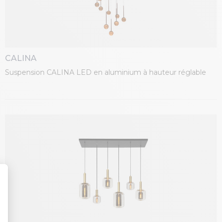
CALINA
Suspension CALINA LED en aluminium à hauteur réglable
t : Personnalisez vos Options