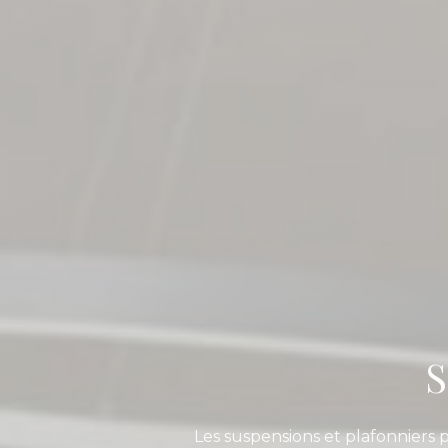
S
Les suspensions et plafonniers 