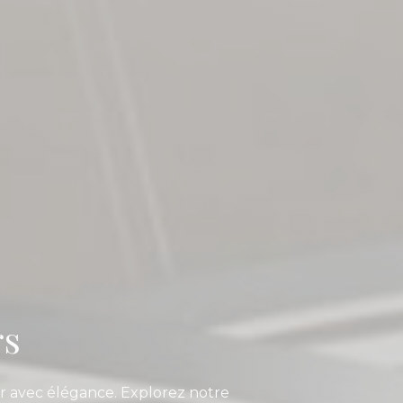
rs
ur avec élégance. Explorez notre