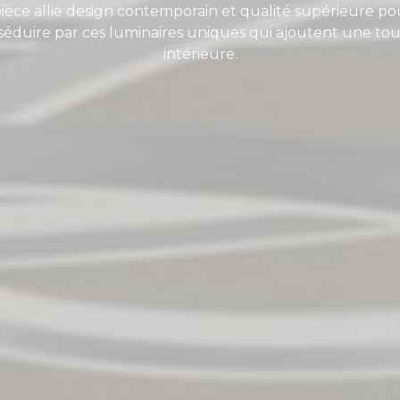
 pièce allie design contemporain et qualité supérieure
séduire par ces luminaires uniques qui ajoutent une tou
intérieure.