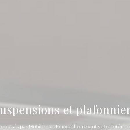
uspensions et plafonnie
proposés par Mobilier de France illuminent votre intérie