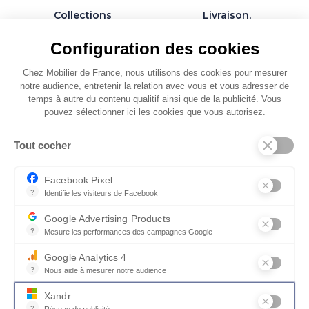
Collections
Livraison,
exclusives et
installation et
personnalisables
montage par des
Configuration des cookies
spécialistes
Chez Mobilier de France, nous utilisons des cookies pour mesurer
notre audience, entretenir la relation avec vous et vous adresser de
temps à autre du contenu qualitif ainsi que de la publicité. Vous
pouvez sélectionner ici les cookies que vous autorisez.
QUI SOMMES-NOUS
Tout cocher
SERVICES ET PARTENAIRES
CONSEILS
Facebook Pixel
?
Identifie les visiteurs de Facebook
CONTACT
Permet de suivre les actions du visiteur sur le site web, et de voir
Google Advertising Products
CGV & POLICY
?
Mesure les performances des campagnes Google
Ce service permet aux annonceurs d'acheter des annonces ou des 
Google Analytics 4
?
Nous aide à mesurer notre audience
Essentiel pour la gestion du site web, il permet de mesurer des indi
Xandr
?
Réseau de publicité