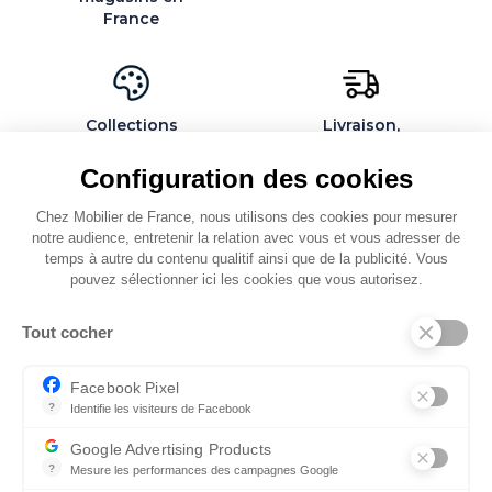
France
Collections
Livraison,
exclusives et
installation et
personnalisables
montage par des
Configuration des cookies
spécialistes
Chez Mobilier de France, nous utilisons des cookies pour mesurer
notre audience, entretenir la relation avec vous et vous adresser de
temps à autre du contenu qualitif ainsi que de la publicité. Vous
pouvez sélectionner ici les cookies que vous autorisez.
QUI SOMMES-NOUS
Tout cocher
SERVICES ET PARTENAIRES
CONSEILS
Facebook Pixel
?
Identifie les visiteurs de Facebook
CONTACT
Permet de suivre les actions du visiteur sur le site web, et de voir
Google Advertising Products
CGV & POLICY
?
Mesure les performances des campagnes Google
Ce service permet aux annonceurs d'acheter des annonces ou des 