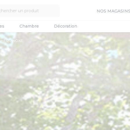
NOS MAGASIN
es
Chambre
Décoration
que EQUINOXE