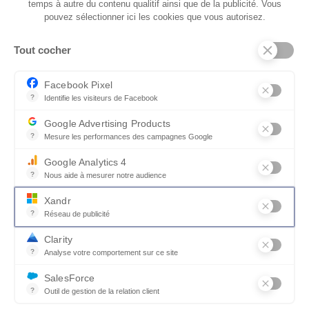
temps à autre du contenu qualitif ainsi que de la publicité. Vous
pouvez sélectionner ici les cookies que vous autorisez.
Tout cocher
Facebook Pixel
?
Identifie les visiteurs de Facebook
Permet de suivre les actions du visiteur sur le site web, et de voir
Google Advertising Products
?
Mesure les performances des campagnes Google
Ce service permet aux annonceurs d'acheter des annonces ou des 
Google Analytics 4
?
Nous aide à mesurer notre audience
Essentiel pour la gestion du site web, il permet de mesurer des indi
Xandr
?
Réseau de publicité
Xandr exploite une plateforme en ligne, Community, pour l'achat e
Clarity
collections_bookmark
Afficher les photos
?
Analyse votre comportement sur ce site
Un outil d'analyse du comportement des utilisateurs par le biais d
SalesForce
?
Outil de gestion de la relation client
Bibliothèque 3 modules BYBLOS
Recueille des informations sur les visiteurs d'un site, analyse ce