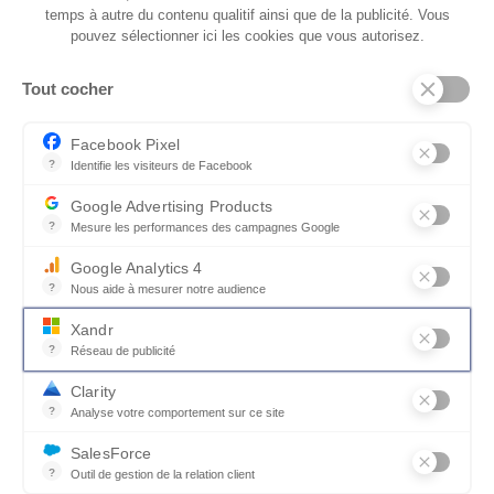
temps à autre du contenu qualitif ainsi que de la publicité. Vous
pouvez sélectionner ici les cookies que vous autorisez.
Tout cocher
Facebook Pixel
?
Identifie les visiteurs de Facebook
Permet de suivre les actions du visiteur sur le site web, et de voir
Google Advertising Products
ECLIPSE - TABLE MF
?
Mesure les performances des campagnes Google
Ce service permet aux annonceurs d'acheter des annonces ou des 
Table de repas extensible ECLIPSE
Google Analytics 4
Multiples dimensions et coloris disponibles
?
Nous aide à mesurer notre audience
Essentiel pour la gestion du site web, il permet de mesurer des indi
Xandr
?
Réseau de publicité
Xandr exploite une plateforme en ligne, Community, pour l'achat e
Autres modèles de
Clarity
?
Analyse votre comportement sur ce site
Bibliothèques et étagères
Un outil d'analyse du comportement des utilisateurs par le biais d
SalesForce
?
Outil de gestion de la relation client