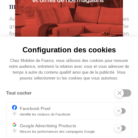
modulable
Avec son jeu de niches ouvertes et ses lignes
graphiques, cette bibliothèque en chêne allie
fonctionnalité et élégance. Sa composition
aérienne crée un rythme visuel harmonieux
Configuration des cookies
tout en offrant de multiples espaces pour
exposer livres, objets décoratifs ou souvenirs de
Chez Mobilier de France, nous utilisons des cookies pour mesurer
voyage. Une pièce de caractère qui structure
notre audience, entretenir la relation avec vous et vous adresser de
l’espace avec légèreté et modernité.
temps à autre du contenu qualitif ainsi que de la publicité. Vous
pouvez sélectionner ici les cookies que vous autorisez.
Tout cocher
Facebook Pixel
?
Identifie les visiteurs de Facebook
Permet de suivre les actions du visiteur sur le site web, et de voir
Google Advertising Products
?
Mesure les performances des campagnes Google
Ce service permet aux annonceurs d'acheter des annonces ou des 