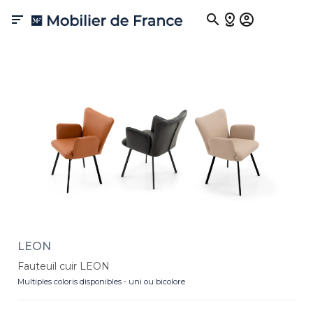
Fauteuils de salle à manger

Munis d'accoudoirs, les fauteuils doivent être confortables et
élégants, pour que les repas soient des moments de plaisir. Mobilier
de France propose une large gamme de fauteuils de salle à manger,
pour tous les styles : des fauteuils classiques, modernes ou
contemporains, en tissu ou en cuir. Nos fauteuils de table sont
fabriqués avec des matériaux de qualité, pour vous garantir un
confort et une durabilité optimal.
LEON
Fauteuil cuir LEON
Multiples coloris disponibles - uni ou bicolore