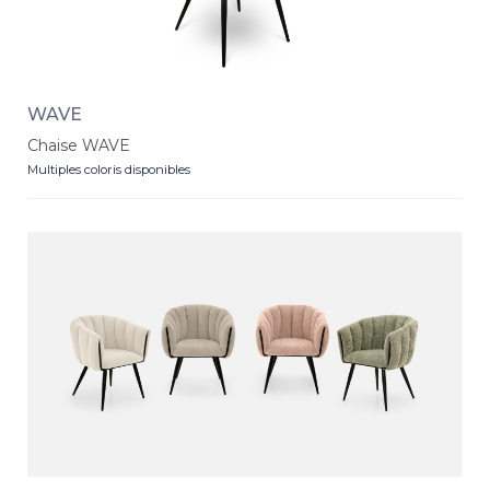
WAVE
Chaise WAVE
Multiples coloris disponibles