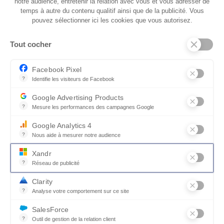
notre audience, entretenir la relation avec vous et vous adresser de
temps à autre du contenu qualitif ainsi que de la publicité. Vous
pouvez sélectionner ici les cookies que vous autorisez.
QUI SOMMES-NOUS
Tout cocher
SERVICES ET PARTENAIRES
CONSEILS
Facebook Pixel
?
Identifie les visiteurs de Facebook
CONTACT
Permet de suivre les actions du visiteur sur le site web, et de voir
Google Advertising Products
CGV & POLICY
?
Mesure les performances des campagnes Google
Ce service permet aux annonceurs d'acheter des annonces ou des 
Google Analytics 4
?
Nous aide à mesurer notre audience
Essentiel pour la gestion du site web, il permet de mesurer des indi
Xandr
?
Réseau de publicité
Xandr exploite une plateforme en ligne, Community, pour l'achat e
Clarity
?
Analyse votre comportement sur ce site
Un outil d'analyse du comportement des utilisateurs par le biais d
SalesForce
?
Outil de gestion de la relation client