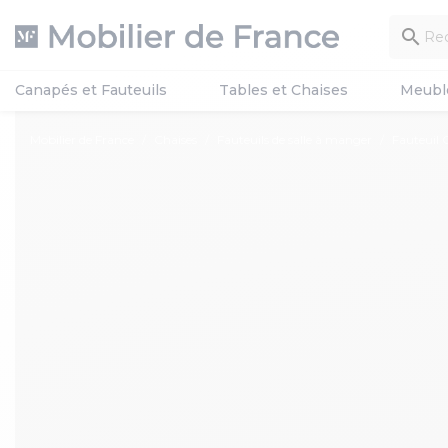

Canapés et Fauteuils
Tables et Chaises
Meubl
Mobilier de France
Chaises
Fauteuils de salle à manger
Fauteuil 