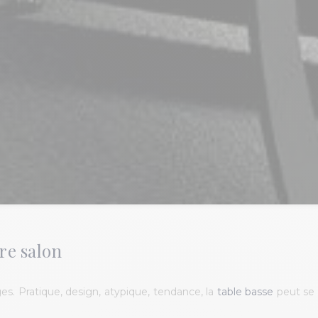
re salon
s. Pratique, design, atypique, tendance, la
table basse
peut se 