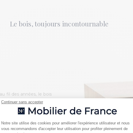
Le bois, toujours incontournable
u fil des années, le bois
ration d'intérieur. C'est
Continuer sans accepter
nées, encourageait à se
Plateforme de Gestion du Consentemen
Notre site utilise des cookies pour améliorer l'expérience utilisateur et nous
 trouvent désormais leur
vous recommandons d'accepter leur utilisation pour profiter pleinement de
Axeptio consent