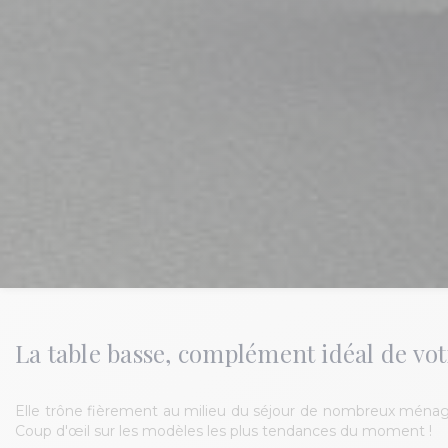
La table basse, complément idéal de vot
Elle trône fièrement au milieu du séjour de nombreux ménage
Coup d'œil sur les modèles les plus tendances du moment !