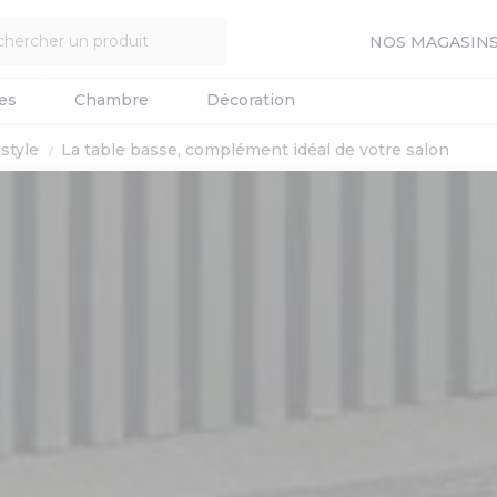
NOS MAGASIN
es
Chambre
Décoration
style
La table basse, complément idéal de votre salon