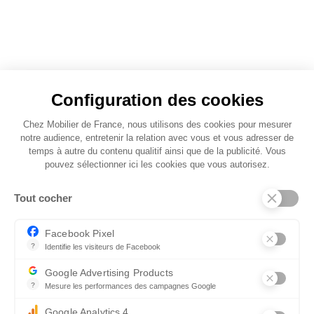
Dimensions
Configuration des cookies
Chez Mobilier de France, nous utilisons des cookies pour mesurer
notre audience, entretenir la relation avec vous et vous adresser de
temps à autre du contenu qualitif ainsi que de la publicité. Vous
pouvez sélectionner ici les cookies que vous autorisez.
Tout cocher
L. 48
Facebook Pixel
?
Identifie les visiteurs de Facebook
Permet de suivre les actions du visiteur sur le site web, et de voir
Google Advertising Products
?
Mesure les performances des campagnes Google
Autres modèles de Fauteuils de
Ce service permet aux annonceurs d'acheter des annonces ou des 
Google Analytics 4