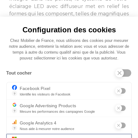
éclairage LED avec diffuseur met en relief les
formes qui les composent, telles de magnifiques
écailles. En réglant son intensité, vous
Configuration des cookies
obtiendrez un effet subtil ou prononcé. Les
étagères du
meuble TV
sont également
Chez Mobilier de France, nous utilisons des cookies pour mesurer
éclairées.
notre audience, entretenir la relation avec vous et vous adresser de
temps à autre du contenu qualitif ainsi que de la publicité. Vous
pouvez sélectionner ici les cookies que vous autorisez.
Tout cocher
Facebook Pixel
?
Identifie les visiteurs de Facebook
Permet de suivre les actions du visiteur sur le site web, et de voir
Google Advertising Products
?
Mesure les performances des campagnes Google
Ce service permet aux annonceurs d'acheter des annonces ou des 
Google Analytics 4
?
Nous aide à mesurer notre audience
Essentiel pour la gestion du site web, il permet de mesurer des indi