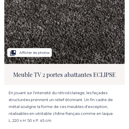
collections_bookmark
Afficher les photos
Meuble TV 2 portes abattantes ECLIPSE
En jouant sur l'intensité du rétroéclairage, les façades
structurées prennent un relief étonnant. Un fin cadre de
métal souligne la forme de ces meubles d'exception,
réalisables en véritable chêne français comme en laque.
L. 220 x H. 50 x P. 45 cm.