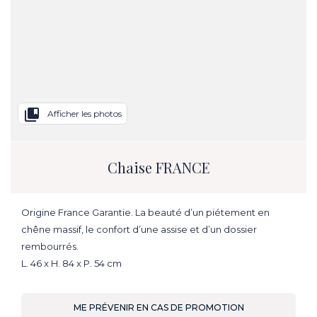
collections_bookmark
Afficher les photos
Chaise FRANCE
Origine France Garantie. La beauté d’un piétement en
chêne massif, le confort d’une assise et d’un dossier
rembourrés.
L. 46 x H. 84 x P. 54 cm
ME PRÉVENIR EN CAS DE PROMOTION