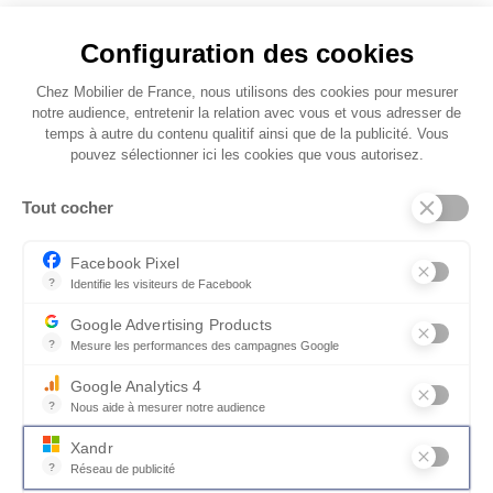
de revêtements (cuir, tissu ou microfibre) que
vous pourrez découvrir en magasin.
Configuration des cookies
Chez Mobilier de France, nous utilisons des cookies pour mesurer
notre audience, entretenir la relation avec vous et vous adresser de
temps à autre du contenu qualitif ainsi que de la publicité. Vous
pouvez sélectionner ici les cookies que vous autorisez.
Tout cocher
Facebook Pixel
?
Identifie les visiteurs de Facebook
Permet de suivre les actions du visiteur sur le site web, et de voir
Google Advertising Products
?
Mesure les performances des campagnes Google
Ce service permet aux annonceurs d'acheter des annonces ou des 
Google Analytics 4
?
Nous aide à mesurer notre audience
Essentiel pour la gestion du site web, il permet de mesurer des indi
Xandr
?
Réseau de publicité
Xandr exploite une plateforme en ligne, Community, pour l'achat e