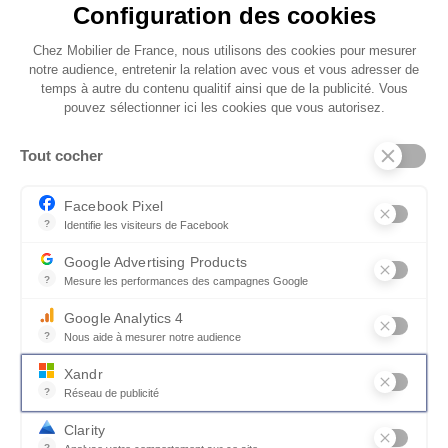
Configuration des cookies
Chez Mobilier de France, nous utilisons des cookies pour mesurer
notre audience, entretenir la relation avec vous et vous adresser de
temps à autre du contenu qualitif ainsi que de la publicité. Vous
pouvez sélectionner ici les cookies que vous autorisez.
Tout cocher
Facebook Pixel
?
Identifie les visiteurs de Facebook
Permet de suivre les actions du visiteur sur le site web, et de voir
Google Advertising Products
?
Chêne et céramique au menu
Mesure les performances des campagnes Google
Ce service permet aux annonceurs d'acheter des annonces ou des 
Google Analytics 4
La table FRANCE repose sur un impressionnant
?
Nous aide à mesurer notre audience
piétement central bicolore, d’une parfaite
Essentiel pour la gestion du site web, il permet de mesurer des indi
Xandr
stabilité. Ses formes souples et sculpturales
?
Réseau de publicité
rappellent les meubles de cette collection. Son
Xandr exploite une plateforme en ligne, Community, pour l'achat e
plateau aux angles adoucis, recouvert de bois
Clarity
?