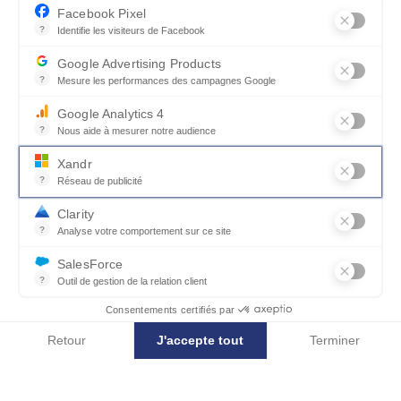
Facebook Pixel
?
Identifie les visiteurs de Facebook
Permet de suivre les actions du visiteur sur le site web, et de voir
Google Advertising Products
?
Mesure les performances des campagnes Google
Ce service permet aux annonceurs d'acheter des annonces ou des 
Google Analytics 4
?
Nous aide à mesurer notre audience
Essentiel pour la gestion du site web, il permet de mesurer des indi
Xandr
?
Réseau de publicité
Xandr exploite une plateforme en ligne, Community, pour l'achat e
Clarity
?
Analyse votre comportement sur ce site
Un outil d'analyse du comportement des utilisateurs par le biais d
SalesForce
?
Outil de gestion de la relation client
Recueille des informations sur les visiteurs d'un site, analyse ce
Consentements certifiés par
Jouez l'association
Retour
J'accepte tout
Terminer
Axeptio consent
Plateforme de Gestion du Consentement : Personnalisez vos Options