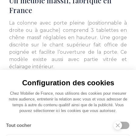
Un meuble massif, fabriqué en
France
La colonne avec porte pleine (positionnable à
droite ou à gauche) comprend 3 tablettes en
chêne massif réglables en hauteur. Une gorge
discrète sur le chant supérieur fait office de
poignée et facilite l‘ouverture de la porte. Ce
modèle existe aussi avec partie vitrée et
éclairage intérieur.
Au-delà de leur style intemporel, c’est une
Configuration des cookies
véritable qualité de fabrication qu’expriment les
Chez Mobilier de France, nous utilisons des cookies pour mesurer
meubles FRANCE. Les façades en relief et
notre audience, entretenir la relation avec vous et vous adresser de
encadrements à chant arrondis sont la
temps à autre du contenu qualitif ainsi que de la publicité. Vous
signature de cette collection.
pouvez sélectionner ici les cookies que vous autorisez.
Tout cocher