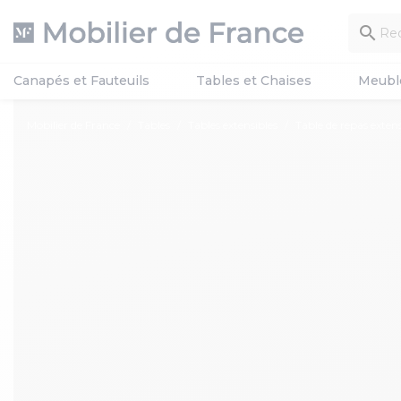

Canapés et Fauteuils
Tables et Chaises
Meubl
Mobilier de France
Tables
Tables extensibles
Table de repas exte