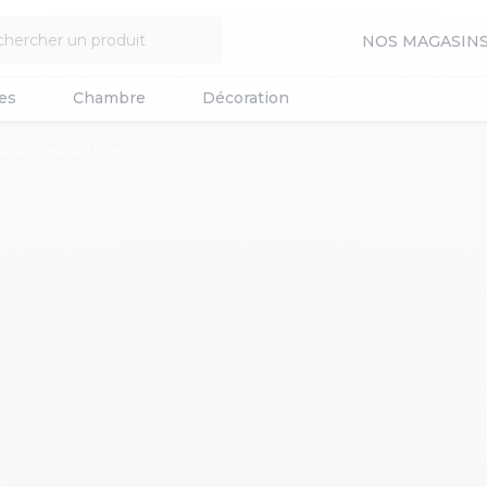
NOS MAGASIN
es
Chambre
Décoration
nsible ronde FRANCE