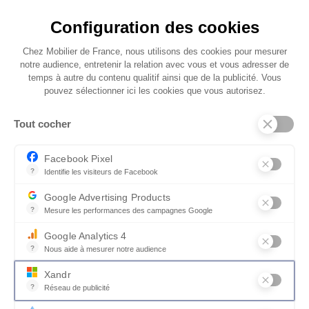
Avec PUZZLE, laissez libre cours à votre
créativité en choisissant parmi une large palette
Configuration des cookies
de finissions et matières. Les caissons et inserts se
Chez Mobilier de France, nous utilisons des cookies pour mesurer
déclinent également dans différentes finitions
notre audience, entretenir la relation avec vous et vous adresser de
pour s’adapter à votre intérieur.
temps à autre du contenu qualitif ainsi que de la publicité. Vous
pouvez sélectionner ici les cookies que vous autorisez.
Optez pour le chêne naturel pour une
ambiance chaleureuse et authentique, ou
Tout cocher
misez sur le chêne noir pour un style audacieux
et contemporain. Associez ces essences à des
Facebook Pixel
façades sculptées aux motifs géométriques,
?
Identifie les visiteurs de Facebook
jouant avec la lumière et les textures pour un
Permet de suivre les actions du visiteur sur le site web, et de voir
Google Advertising Products
rendu élégant et sophistiqué.
?
Mesure les performances des campagnes Google
Ce service permet aux annonceurs d'acheter des annonces ou des 
Google Analytics 4
?
Nous aide à mesurer notre audience
Essentiel pour la gestion du site web, il permet de mesurer des indi
Xandr
?
Réseau de publicité
Xandr exploite une plateforme en ligne, Community, pour l'achat e