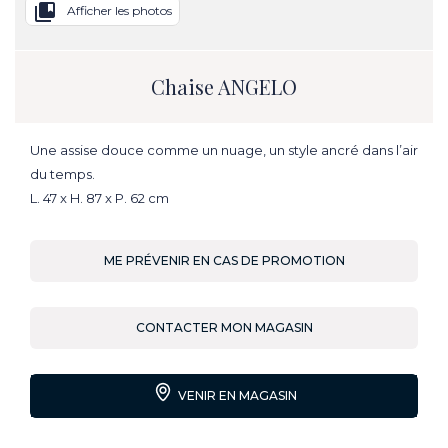
collections_bookmark
Afficher les photos
Chaise ANGELO
Une assise douce comme un nuage, un style ancré dans l’air
du temps.
L. 47 x H. 87 x P. 62 cm
ME PRÉVENIR EN CAS DE PROMOTION
CONTACTER MON MAGASIN
VENIR EN MAGASIN