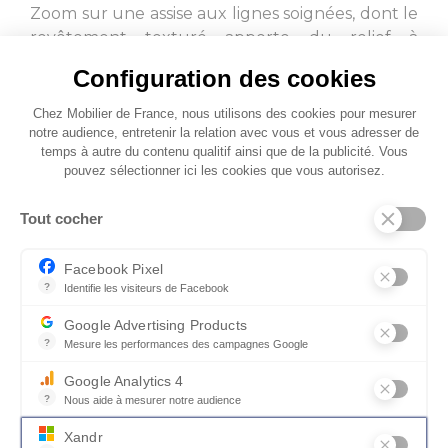
Zoom sur une assise aux lignes soignées, dont le
revêtement texturé apporte du relief à
l’ensemble. Parfait pour sublimer une table
Configuration des cookies
contemporaine ou dynamiser un espace repas
grâce à son haut dossier.
Chez Mobilier de France, nous utilisons des cookies pour mesurer
notre audience, entretenir la relation avec vous et vous adresser de
temps à autre du contenu qualitif ainsi que de la publicité. Vous
pouvez sélectionner ici les cookies que vous autorisez.
Tout cocher
Facebook Pixel
?
Identifie les visiteurs de Facebook
Permet de suivre les actions du visiteur sur le site web, et de voir
Google Advertising Products
?
Mesure les performances des campagnes Google
Ce service permet aux annonceurs d'acheter des annonces ou des 
Google Analytics 4
?
Nous aide à mesurer notre audience
Essentiel pour la gestion du site web, il permet de mesurer des indi
Xandr