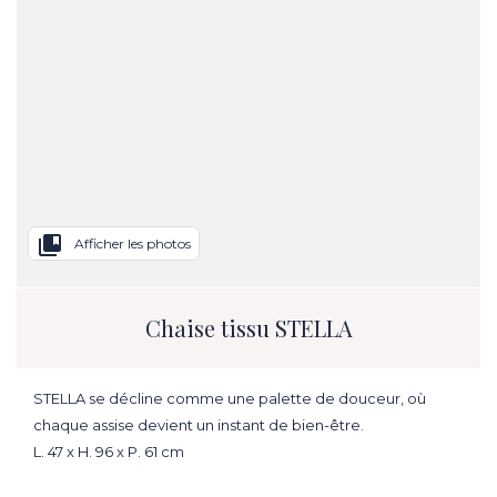
collections_bookmark
Afficher les photos
Chaise tissu STELLA
STELLA se décline comme une palette de douceur, où
chaque assise devient un instant de bien-être.
L. 47 x H. 96 x P. 61 cm