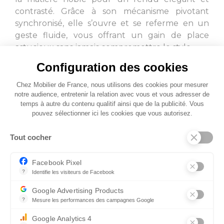
contrasté. Grâce à son mécanisme pivotant
synchronisé, elle s’ouvre et se referme en un
geste fluide, vous offrant un gain de place
astucieux sans jamais compromettre le style.
Configuration des cookies
UTOPIA est bien plus qu’une table : c’est une
expérience de modularité, pensée pour
Chez Mobilier de France, nous utilisons des cookies pour mesurer
notre audience, entretenir la relation avec vous et vous adresser de
sublimer les espaces de vie modernes.
temps à autre du contenu qualitif ainsi que de la publicité. Vous
pouvez sélectionner ici les cookies que vous autorisez.
Tout cocher
Facebook Pixel
?
Identifie les visiteurs de Facebook
Permet de suivre les actions du visiteur sur le site web, et de voir
Google Advertising Products
?
Mesure les performances des campagnes Google
Ce service permet aux annonceurs d'acheter des annonces ou des 
Google Analytics 4