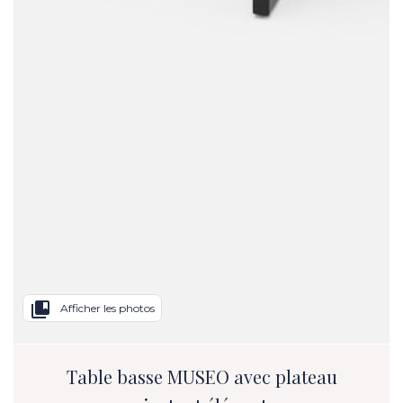
collections_bookmark
Afficher les photos
Table basse MUSEO avec plateau