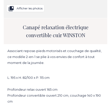
collections_bookmark
Afficher les photos
Canapé relaxation électrique
convertible cuir WINSTON
Associant repose-pieds motorisés et couchage de qualité,
ce modèle 2-en-1 se plie à vos envies de confort à tout
moment de la journée.
L. 195 x H. 82/100 x P. 115 cm
Profondeur relax ouvert 165 cm
Profondeur convertible ouvert 210 cm, couchage 140 x 190
cm