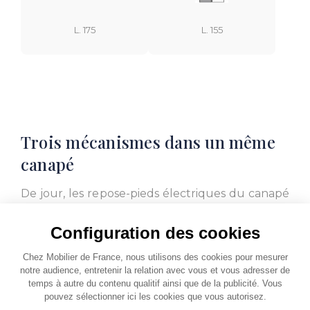
L. 175
L. 155
Trois mécanismes dans un même
canapé
De jour, les repose-pieds électriques du canapé
WINSTON offrent un véritable bien-être.
Activés par une simple pression sur le bouton
Configuration des cookies
intégré à l’accoudoir, ils se déploient dans le
Chez Mobilier de France, nous utilisons des cookies pour mesurer
prolongement d’une assise subtilement
notre audience, entretenir la relation avec vous et vous adresser de
inclinée. Pour un confort optimal, relevez la
temps à autre du contenu qualitif ainsi que de la publicité. Vous
têtière jusqu’à l’angle désiré et ajustez votre
pouvez sélectionner ici les cookies que vous autorisez.
profondeur en ajoutant un cale-reins.