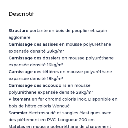
Descriptif
Structure
portante en bois de peuplier et sapin
aggloméré
Garnissage des assises
en mousse polyuréthane
expansée densité 28kg/m³
Garnissage des d
ossiers
en mousse polyuréthane
expansée densité 16kg/m³
Garnissage des t
êtières
en mousse polyuréthane
expansée densité 18kg/m³
Garnissage des a
ccoudoirs
en mousse
polyuréthane expansée densité 28kg/m³
Piètement
en fer chromé coloris inox. Disponible en
bois de hêtre coloris Wengué.
Sommier
électrosoudé et sangles élastiques avec
des piètement en PVC. Longueur 200 cm
Matelas
en mousse polyuréthane de chargement