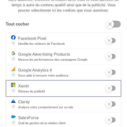
temps à autre du contenu qualitif ainsi que de la publicité. Vous
pouvez sélectionner ici les cookies que vous autorisez.
L. 200
L. 180
Tout cocher
Facebook Pixel
?
Identifie les visiteurs de Facebook
Permet de suivre les actions du visiteur sur le site web, et de voir
EN VOIR PLUS
Google Advertising Products
?
Mesure les performances des campagnes Google
L. 176
L. 130
Ce service permet aux annonceurs d'acheter des annonces ou des 
Google Analytics 4
?
Nous aide à mesurer notre audience
Essentiel pour la gestion du site web, il permet de mesurer des indi
Xandr
?
Réseau de publicité
Xandr exploite une plateforme en ligne, Community, pour l'achat e
Un convertible au style raffiné
Clarity
L. 126
?
Analyse votre comportement sur ce site
Un outil d'analyse du comportement des utilisateurs par le biais d
Pensé avant tout comme un véritable canapé,
SalesForce
FOX incarne l’élégance du design italien. Ses
?
Outil de gestion de la relation client