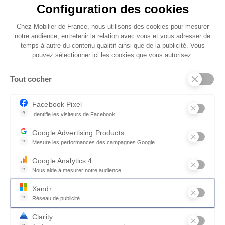
Configuration des cookies
L.116/110
L.116/110
Chez Mobilier de France, nous utilisons des cookies pour mesurer
notre audience, entretenir la relation avec vous et vous adresser de
temps à autre du contenu qualitif ainsi que de la publicité. Vous
pouvez sélectionner ici les cookies que vous autorisez.
EN VOIR PLUS
Tout cocher
L.116/110
L.116/110
Facebook Pixel
?
Identifie les visiteurs de Facebook
Permet de suivre les actions du visiteur sur le site web, et de voir
Google Advertising Products
?
Mesure les performances des campagnes Google
Transformez votre salon
Ce service permet aux annonceurs d'acheter des annonces ou des 
Google Analytics 4
L.101/95/86/80
L.101/95/86/80
Découvrez le canapé innovant qui
?
Nous aide à mesurer notre audience
Essentiel pour la gestion du site web, il permet de mesurer des indi
métamorphosera votre salon en un espace de
Xandr
confort ultime. Personnalisez-le avec divers
?
Réseau de publicité
modules droits et d'angle, choisissez parmi 2
Xandr exploite une plateforme en ligne, Community, pour l'achat e
Clarity
largeurs d'accoudoirs et optez pour des options