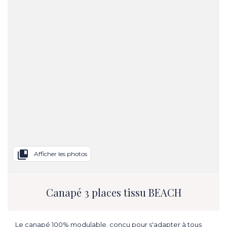
collections_bookmark
Afficher les photos
Canapé 3 places tissu BEACH
Le canapé 100% modulable, conçu pour s'adapter à tous