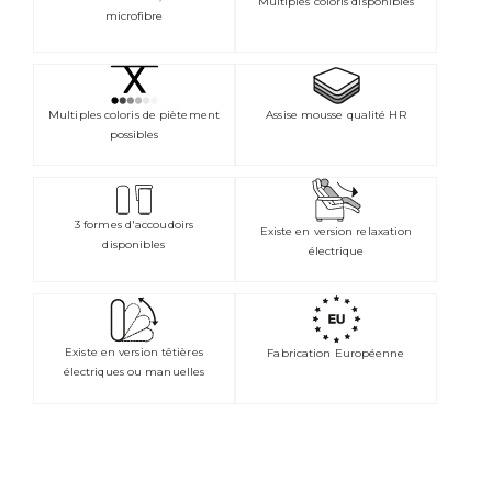
Multiples coloris disponibles
microfibre
Assise mousse qualité HR
Multiples coloris de piètement
possibles
3 formes d'accoudoirs
Existe en version relaxation
disponibles
électrique
Existe en version têtières
Fabrication Européenne
électriques ou manuelles