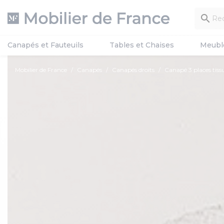

Canapés et Fauteuils
Tables et Chaises
Meubl
Mobilier de France
Canapés
Canapés droits
Canapé 3 places tis