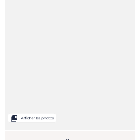
collections_bookmark
Afficher les photos