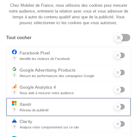
Chez Mobilier de France, nous utilisons des cookies pour mesurer
notre audience, entretenir la relation avec vous et vous adresser de
temps à autre du contenu qualitif ainsi que de la publicité. Vous
pouvez sélectionner ici les cookies que vous autorisez.
Tout cocher
Facebook Pixel
?
Identifie les visiteurs de Facebook
Jouez l'association
Permet de suivre les actions du visiteur sur le site web, et de voir
Google Advertising Products
?
Mesure les performances des campagnes Google
Ce service permet aux annonceurs d'acheter des annonces ou des 
Google Analytics 4
?
Nous aide à mesurer notre audience
Essentiel pour la gestion du site web, il permet de mesurer des indi
Xandr
?
Réseau de publicité
Xandr exploite une plateforme en ligne, Community, pour l'achat e
Clarity
?
Analyse votre comportement sur ce site
Un outil d'analyse du comportement des utilisateurs par le biais d